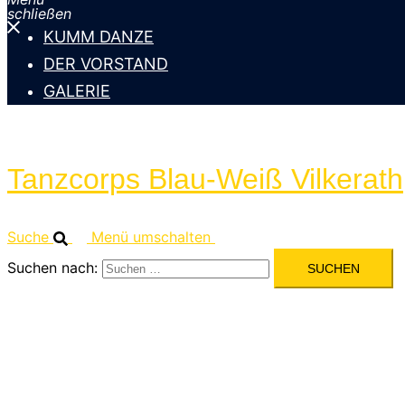
schließen
KUMM DANZE
DER VORSTAND
GALERIE
Tanzcorps Blau-Weiß Vilkerath
Suche
Menü umschalten
Suchen nach:
Herzlich willkommen be